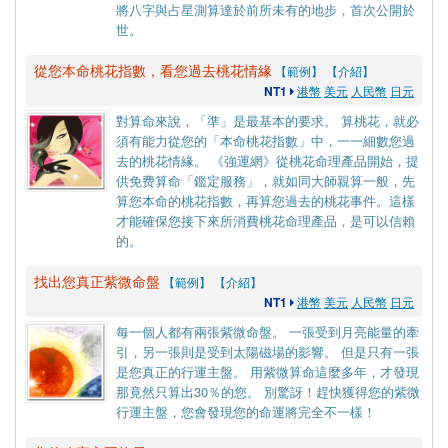
將八字與占星測算達於前所未有的地步，首次公開於
世。
從您本命桃花指數，看您過去桃花情緣
【範例】
【介紹】
NT1
港幣
美元
人民幣
日元
對算命來說，「準」是最基本的要求。 算桃花，就必
須有能力從您的「本命桃花指數」中，一一細數您過
去的桃花情緣。 《強運網》從桃花命理產品開始，提
供免费算命「鑑定服務」，就如同大師親算一般，先
算您本命的桃花指數，再算您過去的桃花事件。這樣
才能確保您接下來所消費桃花命理產品，是可以信賴
的。
找出您真正紫微命盤
【範例】
【介紹】
NT1
港幣
美元
人民幣
日元
每一個人都有兩張紫微命盤。 一張受到月亮能量的牽
引，另一張則是受到太陽磁場的影響。 但是只有一張
是您真正的行運主盤。 用紫微算命這麼多年，才發現
那竟然只算出30％的您。 別驚訝！趕快獲得您的紫微
行運主盤，您會發現您的命運將完全不一樣！