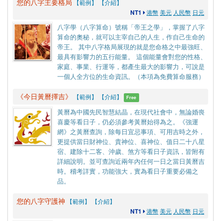
您的八字主要格局
【範例】
【介紹】
NT1
港幣
美元
人民幣
日元
八字學（八字算命）號稱「帝王之學」，掌握了八字
算命的奧秘，就可以主宰自己的人生，作自己生命的
帝王。 其中八字格局展現的就是您命格之中最強旺、
最具有影響力的五行能量。 這個能量會對您的性格、
家庭、事業、行運等，都產生最大的影響力，可說是
一個人全方位的生命資訊。（本項為免費算命服務）
《今日黃曆擇吉》
【範例】
【介紹】
Free
黃曆為中國先民智慧結晶，在現代社會中，無論婚喪
喜慶等看日子，仍必須參考黃曆始得為之。《強運
網》之黃曆查詢，除每日宜忌事項、可用吉時之外，
更提供當日財神位、貴神位、喜神位、值日二十八星
宿、建除十二客、沖歲、煞方等看日子資訊，皆附有
詳細說明。並可查詢近兩年內任何一日之當日黃曆吉
時。稽考詳實，功能強大，實為看日子重要必備之
品。
您的八字守護神
【範例】
【介紹】
NT1
港幣
美元
人民幣
日元