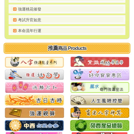
強運桃花催發
考試升官如意
本命流年行運
推薦
商品 Products