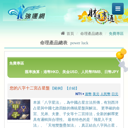
首頁
命理產品總表
免費專區
命理產品總表
power luck
免費專區
匯率換算：港幣HKD、美金USD、人民幣RMB、日幣JPY
您的八字十二宮占星盤
【範例】
【介紹】
NT1
港幣
美元
人民幣
日元
本派「八字星法」，為中國占星古法所傳，有別西洋
占星與中國七政四餘的傳統星盤與解法。 更準確的命
宮、兄弟、夫妻、子女等十二宮排法，全新的解釋更
具有邏輯與合理性。 最有特色的是「飛星入干支
法」、「天地雙盤疊加法」，真正結合八字與占星，