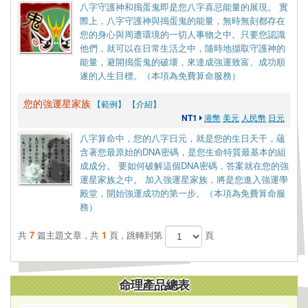
八字守護神和搗蛋鬼即是您八字喜忌能量的展現。 實
際上，八字守護神與搗蛋鬼的能量，無時無刻都存在
您的身心與周遭環境的一切人事物之中。只要您認識
他們，就可以在日常生活之中，隨時地擷取守護神的
能量，避開搗蛋鬼的破壞，來達成強運致富、成功順
遂的人生目標。（本項為免費算命服務）
您的強運星家族
【範例】
【介紹】
NT1
港幣
美元
人民幣
日元
八字算命中，您的八字日元，就是您的生日天干，蘊
含著您最原始的DNA密碼，是您生命特質最基本的組
成成分。 要如何破解這個DNA密碼，答案就在您的強
運星家族之中。 加入強運星家族，將是您進入強運學
殿堂，開始強運成功的第一步。（本項為免費算命服
務）
共
7
篇主題文章 , 共
1
頁 , 跳轉到第
頁
命理產品總表