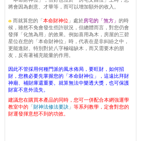
將會因為創意、才華等，而可以增加額外的收入。
、
 而就算您的「
本命財神位
」處於
房宅的「煞方」
的時
候，雖然不免會發生些許狀況，但總體而言，對您仍會
發揮「化煞為用」的效果。例如喜用為木，房屋的三碧
星位在您的「本命財神位」時，代表在是非糾紛之中，
更能進財。特別對於八字極端缺木，而又需要木的朋
友，反有著補充能量的作用。
、
因此不管採用何種門派的風水佈局，要旺財，如何招
財，您務必要先掌握您的「本命財神位」，這遠比拜財
神廟、補財庫還重要。就算無法中樂透大獎，也可保護
財富不意外流失。
建議您在購買本產品的同時，您可一併配合本網強運學
教室中的
「
財神法修法要訣
」
等系列教學，定會對您的
財運發揮意想不到的功效。