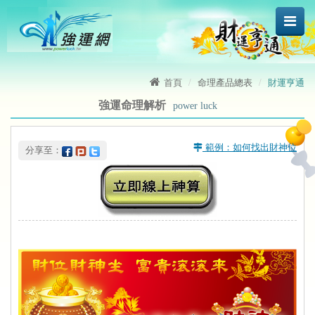
首頁
命理產品總表
財運亨通
強運命理解析
power luck
 範例：如何找出財神位
 分享至：