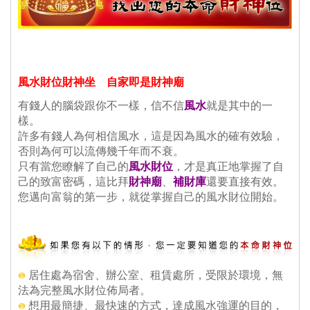
風水財位財神坐 自家即是財神廟
有錢人的腦袋跟你不一樣，信不信
風水
就是其中的一
樣。
 許多有錢人為何相信風水，這是因為風水的確有效驗，
否則為何可以流傳幾千年而不衰。
 只有當您瞭解了自己的
風水財位
，才是真正地掌握了自
己的致富密碼，這比拜
財神廟
、
補財庫
還要直接有效。
 您邁向富翁的第一步，就從掌握自己的風水財位開始。
 居住處為宿舍、辦公室、租賃處所，受限於環境，無
法為完整風水財位佈局者。
 想用最簡捷、最快速的方式，達成風水強運的目的，