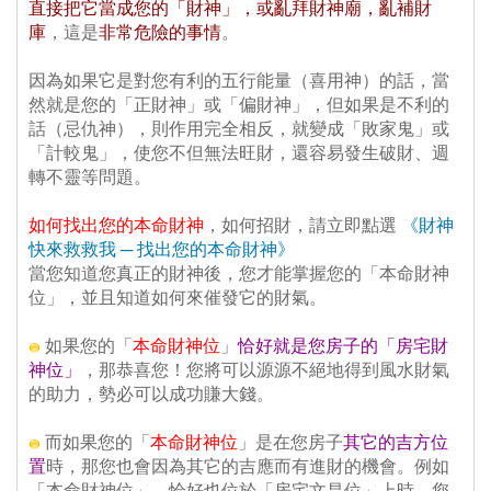
直接把它當成您的「財神」，或亂拜財神廟，亂補財
庫
，這是
非常危險的事情
。
、
 因為如果它是對您有利的五行能量（喜用神）的話，當
然就是您的「正財神」或「偏財神」，但如果是不利的
話（忌仇神），則作用完全相反，就變成「敗家鬼」或
「計較鬼」，使您不但無法旺財，還容易發生破財、週
轉不靈等問題。
、
 如何找出您的本命財神
，如何招財，請立即點選
《財神
快來救救我 ─ 找出您的本命財神》
 當您知道您真正的財神後，您才能掌握您的「本命財神
位」，並且知道如何來催發它的財氣。
、
 如果您的「
本命財神位
」
恰好就是您房子的「房宅財
神位」
，那恭喜您！您將可以源源不絕地得到風水財氣
的助力，勢必可以成功賺大錢。
、
 而如果您的「
本命財神位
」是在您房子
其它的吉方位
置
時，那您也會因為其它的吉應而有進財的機會。例如
「本命財神位」，恰好也位於「房宅文昌位」上時，您