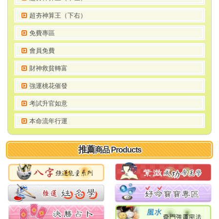
超夯神算王（下右）
免費專區
會員免費
財神救貧轉富
強運桃花催發
考試升官如意
本命流年行運
推薦
商品 Products