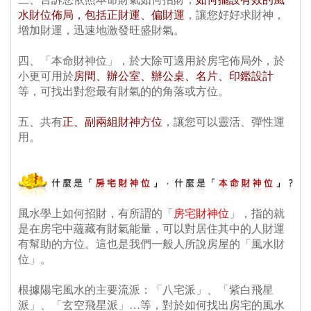
水財位佈局，包括正財運、偏財運
，讓您好好求財神，
增加財運，迅速地激發旺盛財氣。
 四、「本命財神位」，於大除可適用於房宅佈局外，於
小更可用於
房間、辦公室、辦公桌、名片、印鑑設計
等，可找出對您最有財氣的的角落或方位。
 五、共有
正、副兩組財神方位
，讓您可以靈活、彈性運
用。
風水學上如何招財，有所謂的「
房宅財神位
」，指的就
是在房宅中蘊藏有財氣能量，可以對居住其中的人財運
有幫助的方位。這也是我們一般人所說房屋的「風水財
位」。
、
 根據陽宅風水的主要流派：「八宅派」、「紫白飛星
派」、「玄空飛星派」…等，對於如何找出房宅的風水