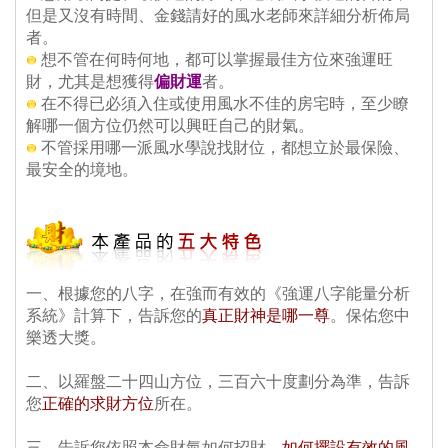
但是又沒有時間、金錢請好的風水老師來詳細分析佈局
者。
 想不管在何時何地，都可以掌握最佳方位來強運旺
財，尤其是想獲得
偏財運
者。
 在不得已必須入住或使用風水不佳的房宅時，至少瞭
解哪一個方位仍然可以興旺自己的財氣。
 不管採用哪一派風水學說找財位，都想立於最保險、
最安全的境地。
一、根據您的八字，在強而有效的《強運八字能量分析
系統》計算下，告訴您的
真正財神是哪一尊
。保佑您中
樂透大獎。
 二、以羅盤二十四山方位，三百六十度劃分為準，告訴
您
正確的求財方位
所在。
 三、告訴您依照本命財氣如何招財，
如何擺設有效的風