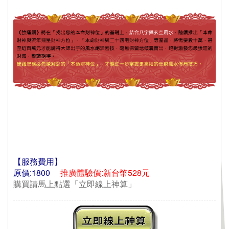
【服務費用】
 原價:
1800
推廣體驗價:新台幣528元
 購買請馬上點選「立即線上神算」