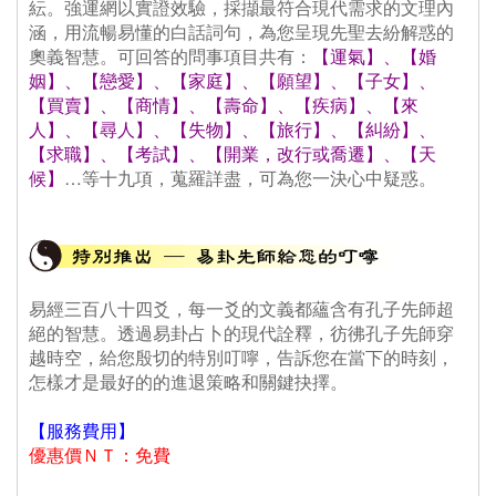
紜。強運網以實證效驗，採擷最符合現代需求的文理內
涵，用流暢易懂的白話詞句，為您呈現先聖去紛解惑的
奧義智慧。可回答的問事項目共有：
【運氣】、【婚
姻】、【戀愛】、【家庭】、【願望】、【子女】、
【買賣】、【商情】、【壽命】、【疾病】、【來
人】、【尋人】、【失物】、【旅行】、【糾紛】、
【求職】、【考試】、【開業，改行或喬遷】、【天
候】
…等十九項，蒐羅詳盡，可為您一決心中疑惑。
算
命 免費算命
 易經三百八十四爻，每一爻的文義都蘊含有孔子先師超
絕的智慧。透過易卦占卜的現代詮釋，彷彿孔子先師穿
越時空，給您殷切的特別叮嚀，告訴您在當下的時刻，
怎樣才是最好的的進退策略和關鍵抉擇。
、
【服務費用】
優惠價ＮＴ：免費