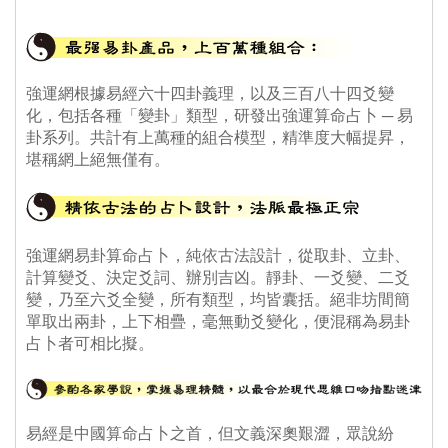
強運網根據易經六十四卦義理，以及三百八十四爻變
化，包括各種「變卦」類型，研發出強運算命占卜 ─ 易
卦系列。共計有上萬種的組合模型，精準度大幅提昇，
堪稱網上絕無僅有。
算命 免費算命
 強運網易卦算命占卜，純依古法設計，從取卦、立卦、
計算變爻、決定爻詞、辦別吉凶。靜卦、一爻變、二爻
變，乃至六爻全變，所有類型，均皆囊括。絕非坊間簡
單取出兩卦，上下相疊，毫無動爻變化，便混稱為易卦
占卜者可相比擬。
 易經是中國算命占卜之首，但文義深奧艱澀，眾說紛