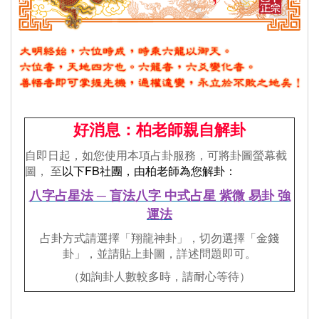
好消息：柏老師親自解卦
自即日起，如您使用本項占卦服務，可將卦圖螢幕截
圖， 至
以下FB社團，由柏老師為您解卦：
八字占星法 ─ 盲法八字 中式占星 紫微 易卦 強
運法
占卦方式請選擇「翔龍神卦」，切勿選擇「金錢
卦」，並請貼上卦圖，詳述問題即可。
（如詢卦人數較多時，請耐心等待）