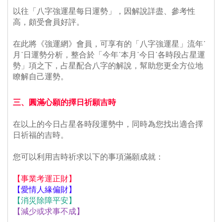
 以往「八字強運星每日運勢」，因解說詳盡、參考性
高，頗受會員好評。
 在此將《強運網》會員，可享有的「八字強運星」流年˙
月˙日運勢分析，整合於「今年˙本月˙今日˙各時段占星運
勢」項之下，占星配合八字的解說，幫助您更全方位地
瞭解自己運勢。
三、圓滿心願的擇日祈願吉時
 在以上的今日占星各時段運勢中，同時為您找出適合擇
日祈福的吉時。
 您可以利用吉時祈求以下的事項滿願成就：
【事業考運正財】
【愛情人緣偏財】
【消災除障平安】
【減少或求事不成】