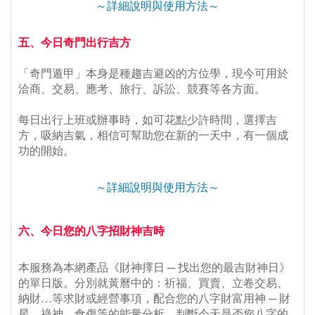
～詳細說明與使用方法～
五、今日奇門出行吉方
 「奇門遁甲」本身是種趨吉避凶的方位學，現今可用於
洽商、交易、應考、旅行、訴訟、競賽等各方面。
 每日出行上班或辦事時，如可花點少許時間，選擇吉
方，吸納吉氣，相信可幫助您在新的一天中，有一個成
功的開始。
～詳細說明與使用方法～
六、今日您的八字招財神吉時
本服務為本網產品《財神擇日 ─ 找出您的最吉財神日》
的單日版。分別就黃曆中的：祈福、買賣、立卷交易、
納財…等求財或經營事項，配合您的八字財富用神 ─ 財
星、祿神、食傷等的能量分析，判斷今天是否您八字的