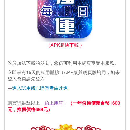
（APK超快下載 ）
對於無法下載的朋友，您仍可利用本網頁享受本服務。
立即享有15天的試用體驗（APP版與網頁版均同，如未
登入會員請先登入）
→
進入試用或已購買者由此進
購買請點擊以上「
線上親算
」
（一年份原價新台幣1600
元，推廣價格688元）