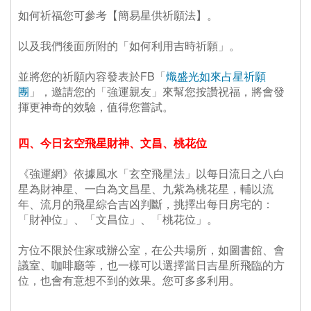
 如何祈福您可參考【簡易星供祈願法】。
 以及我們後面所附的「如何利用吉時祈願」。
 並將您的祈願內容發表於FB「
熾盛光如來占星祈願
團
」，邀請您的「強運親友」來幫您按讚祝福，將會發
揮更神奇的效驗，值得您嘗試。
四、今日玄空飛星財神、文昌、桃花位
 《強運網》依據風水「玄空飛星法」以每日流日之八白
星為財神星、一白為文昌星、九紫為桃花星，輔以流
年、流月的飛星綜合吉凶判斷，挑擇出每日房宅的：
「財神位」、「文昌位」、「桃花位」。
 方位不限於住家或辦公室，在公共場所，如圖書館、會
議室、咖啡廳等，也一樣可以選擇當日吉星所飛臨的方
位，也會有意想不到的效果。您可多多利用。