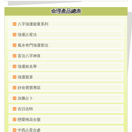
命理產品總表
八字強運能量系列
強運占星法
風水奇門強運密法
盲法八字神算
強運姓名學
強運親算
好命寶寶專區
決勝占卜
吉日吉時
戀愛桃花合盤
中西占星合參