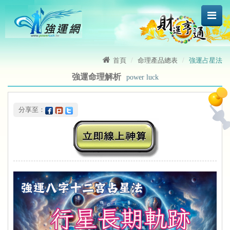
首頁
命理產品總表
強運占星法
強運命理解析
power luck
 分享至：