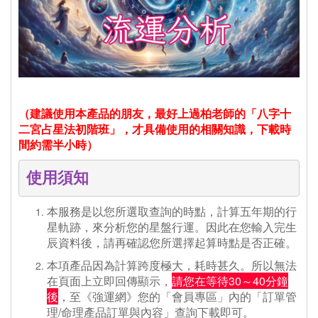
（建議使用本產品的朋友，最好上過柏老師的「八字十
二宮占星法初階班」，才具備使用的相關知識，下載時
間約需半小時）
使用須知
本服務是以您所選取查詢的時點，計算五年期的行
星軌跡，來分析您的星盤行運。因此在您輸入完生
辰資料後，請再確認您所選擇起算時點是否正確。
本項產品因為計算跨度極大，耗時甚久。所以無法
在頁面上立即回傳顯示，
請您在等待30～40分鐘
後
，至《強運網》您的「會員專區」內的「訂單管
理/命理產品訂單與內容」查詢下載即可。