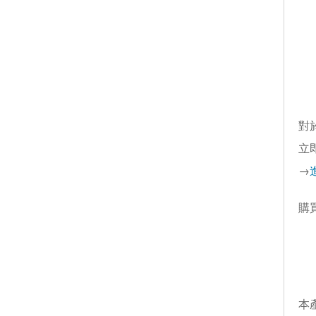
對
立
→
購
本