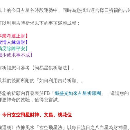
在以上的今日占星各時段運勢中，同時為您找出適合擇日祈福的吉
您可以利用吉時祈求以下的事項滿願成就：
事業考運正財】
愛情人緣偏財】
消災除障平安】
減少或求事不成】
如何祈福您可參考【簡易星供祈願法】。
以及我們後面所附的「如何利用吉時祈願」。
並將您的祈願內容發表於FB「
熾盛光如來占星祈願團
」，邀請您的
揮更神奇的效驗，值得您嘗試。
、今日玄空飛星財神、文昌、桃花位
《強運網》依據風水「玄空飛星法」以每日流日之八白星為財神星