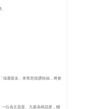
時。
「強運親友」來幫您按讚祝福，將會
、一白為文昌星、九紫為桃花星，輔