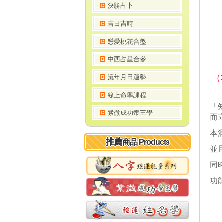
決勝占卜
吉日吉時
戀愛桃花合盤
中西占星合參
（
流年月日運勢
線上命學課程
「
紫微成功帝王學
而
本
推薦
商品 Products
並
同
功