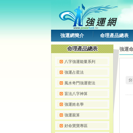
強運網簡介
命理產品總表
命理產品總表
強運
八字強運能量系列
強運占星法
 
風水奇門強運密法
盲法八字神算
強運姓名學
強運親算
好命寶寶專區