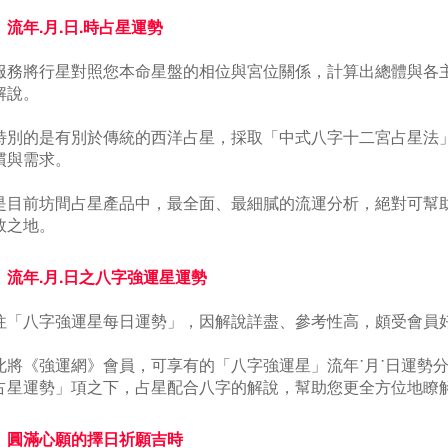
、流年.月.日.時占星運勢
本服務將行星對照您本命星盤的相位與宮位關係，計算出總體與各
解說。
最特別的是有別於傳統的西洋占星，採取「中式八字十二宮占星法
慣與需求。
應是目前坊間占星產品中，最全面、最細膩的流運分析，絕對可幫
敗之地。
、流年.月.日之八字強運星運勢
以往「八字強運星每日運勢」，因解說詳盡、參考性高，頗受會員
在此將《強運網》會員，可享有的「八字強運星」流年˙月˙日運勢分
占星運勢」項之下，占星配合八字的解說，幫助您更全方位地瞭
、圓滿心願的擇日祈願吉時