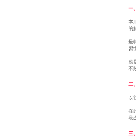
一
 
的
 
習
 
不
二
 
 
段
三