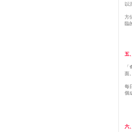
以
 
臨
五
 
面
 
個
六