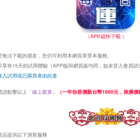
（APK超快下載 ）
於無法下載的朋友，您仍可利用本網頁享受本服務。
即享有15天的試用體驗（APP版與網頁版均同，如未登入會員請
進入試用或已購買者由此進
買請點擊以上「
線上親算
」
（一年份原價新台幣1600元，推廣價
產品提供以下測算服務