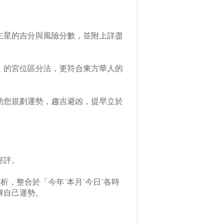
主星的吉分與風險分數，並附上詳盡
」的宮位區分法，更符合東方華人的
助您規劃運勢，趨吉避凶，提早立於
好評。
析，整合於「今年˙本月˙今日˙各時
解自己運勢。