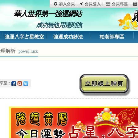
加入會員
會員登入
會員專區
華人世界第一強運網站
成功無他 用運則強
強運八字占星教室
強運成功妙法
柏老師專區
命理解析
power luck
分享至：