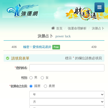
首頁
強運命理解析
決勝占卜
決勝占卜
power luck
406
極密！愛情桃花易卦
439
Free
請填寫表單
標示
*
 的欄位請務必填寫
*
 您的姓名:
 男
 女
性別:
 國曆
農曆
*
欲算命之生辰: