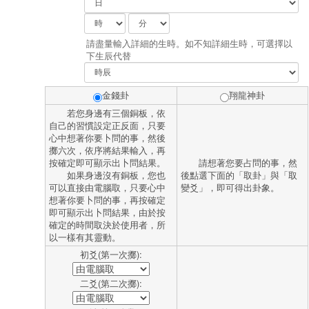
 請盡量輸入詳細的生時。如不知詳細生時，可選擇以
下生辰代替
金錢卦
翔龍神卦
 若您身邊有三個銅板，依
自己的習慣設定正反面，只要
心中想著你要卜問的事，然後
擲六次，依序將結果輸入，再
按確定即可顯示出卜問結果。
 請想著您要占問的事，然
 如果身邊沒有銅板，您也
後點選下面的「取卦」與「取
可以直接由電腦取，只要心中
變爻」，即可得出卦象。
想著你要卜問的事，再按確定
即可顯示出卜問結果，由於按
確定的時間取決於使用者，所
以一樣有其靈動。
初爻(第一次擲):
二爻(第二次擲):