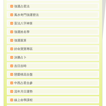
強運占星法
風水奇門強運密法
盲法八字神算
強運姓名學
強運親算
好命寶寶專區
決勝占卜
吉日吉時
戀愛桃花合盤
中西占星合參
流年月日運勢
線上命學課程