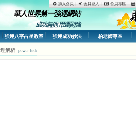
加入會員
會員登入
會員專區
華人世界第一強運網站
成功無他 用運則強
強運八字占星教室
強運成功妙法
柏老師專區
命理解析
power luck