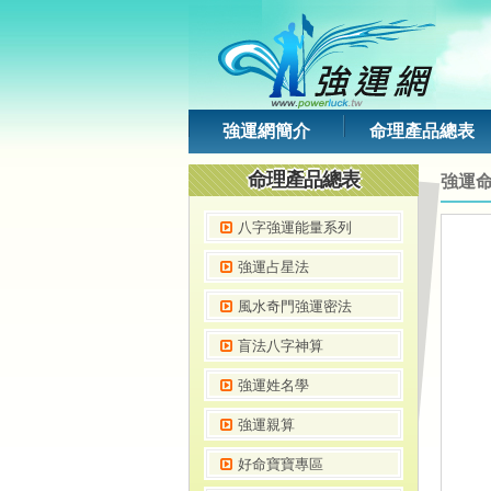
強運網簡介
命理產品總表
命理產品總表
強運
八字強運能量系列
強運占星法
風水奇門強運密法
盲法八字神算
強運姓名學
強運親算
好命寶寶專區