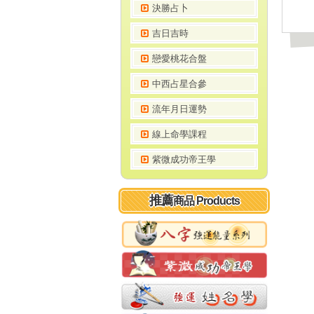
決勝占卜
吉日吉時
戀愛桃花合盤
中西占星合參
流年月日運勢
線上命學課程
紫微成功帝王學
推薦
商品 Products