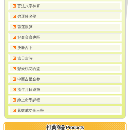
盲法八字神算
強運姓名學
強運親算
好命寶寶專區
決勝占卜
吉日吉時
戀愛桃花合盤
中西占星合參
流年月日運勢
線上命學課程
紫微成功帝王學
推薦
商品 Products