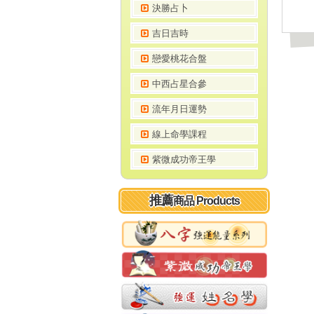
決勝占卜
吉日吉時
戀愛桃花合盤
中西占星合參
流年月日運勢
線上命學課程
紫微成功帝王學
推薦
商品 Products