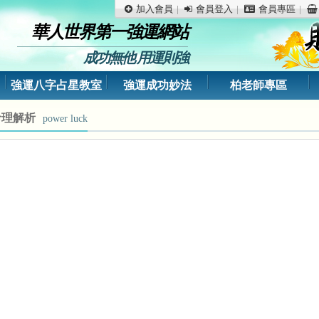
加入會員
會員登入
會員專區
華人世界第一強運網站
成功無他 用運則強
強運八字占星教室
強運成功妙法
柏老師專區
命理解析
power luck