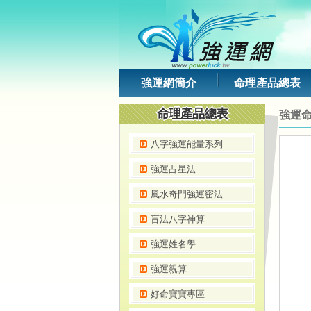
強運網簡介
命理產品總表
命理產品總表
強運
八字強運能量系列
強運占星法
風水奇門強運密法
盲法八字神算
強運姓名學
強運親算
好命寶寶專區