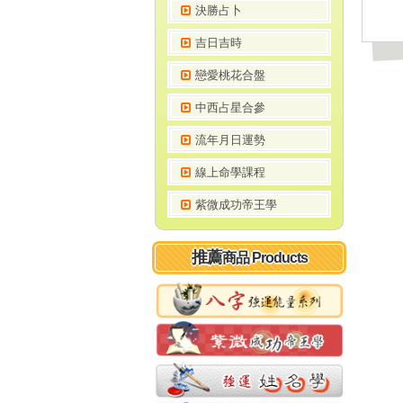
決勝占卜
吉日吉時
戀愛桃花合盤
中西占星合參
流年月日運勢
線上命學課程
紫微成功帝王學
推薦
商品 Products