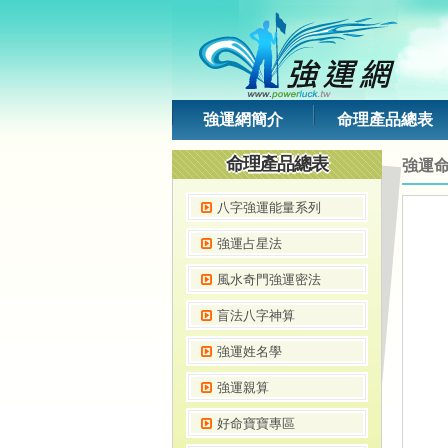
強運網簡介
命理產品總表
命理產品總表
強運
八字強運能量系列
強運占星法
風水奇門強運密法
盲法八字神算
強運姓名學
強運親算
好命寶寶專區