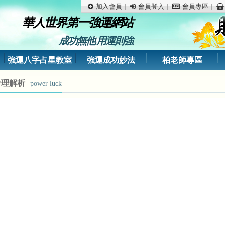
加入會員
會員登入
會員專區
華人世界第一強運網站
成功無他 用運則強
強運八字占星教室
強運成功妙法
柏老師專區
命理解析
power luck