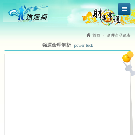
首頁
命理產品總表
強運命理解析
power luck