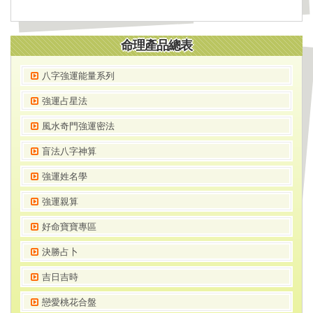
命理產品總表
八字強運能量系列
強運占星法
風水奇門強運密法
盲法八字神算
強運姓名學
強運親算
好命寶寶專區
決勝占卜
吉日吉時
戀愛桃花合盤