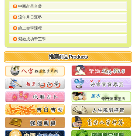
中西占星合參
流年月日運勢
線上命學課程
紫微成功帝王學
推薦
商品 Products