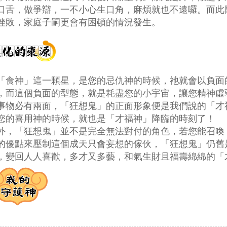
口舌，做爭辯，一不小心生口角，麻煩就也不遠囉。而此
挫敗，家庭子嗣更會有困頓的情況發生。
「食神」這一顆星，是您的忌仇神的時候，祂就會以負面
，而這個負面的型態，就是耗盡您的小宇宙，讓您精神虛
凡事物必有兩面，「狂想鬼」的正面形象便是我們說的「
您的喜用神的時候，就也是「才福神」降臨的時刻了！
另外，「狂想鬼」並不是完全無法對付的角色，若您能召
的優點來壓制這個成天只會妄想的傢伙，「狂想鬼」仍舊
，變回人人喜歡，多才又多藝，和氣生財且福壽綿綿的「