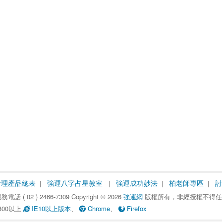
命理產品總表
強運八字占星教室
強運成功妙法
柏老師專區
討
( 02 ) 2466-7309 Copyright ©
2026
強運網
 版權所有，非經授權不得
800以上
 IE10以上版本
、
 Chrome
、
 Firefox