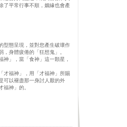
除了平常行事不順，姻緣也會產
的型態呈現，並對您產生破壞作
弱，身體疲倦的「狂想鬼」。
才福神」，當「食神」這一顆星，
喚「才福神」，用「才福神」所賜
是可以褪盡那一身討人厭的外
才福神」的。