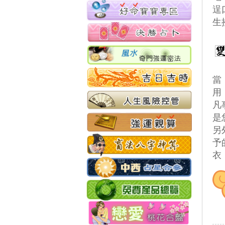
逞
生
當
用
 
是
 
予
衣