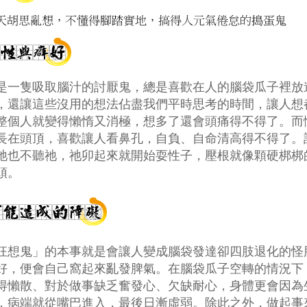
是一隻吸取腦汁的討厭鬼，總是喜歡在人的腦袋瓜子裡放
，還讓這些沒用的想法佔盡我們平時思考的時間，讓人想
整個人就變得懶惰又消極，想多了還會頭痛得不得了。而
長在頭頂，喜歡讓人看鼻孔，自負、自命清高得不得了。
祂也不聽祂，祂卯起來就開始耍性子，壓根就像顆硬梆梆
頭。
狂想鬼」的本事就是會讓人變成腦袋發達卻四肢退化的怪
好，便會自己窩起來亂發脾氣。在腦袋瓜子空轉的情況下
得懶散、對於做事缺乏奮發心、欠缺耐心，身體更會因為
，病端就從嘴巴進入，最後日漸虛弱。除此之外，做起事