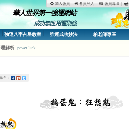
加入會員
會員登入
會員專區
華人世界第一強運網站
成功無他 用運則強
強運八字占星教室
強運成功妙法
柏老師專區
命理解析
power luck
分享至：