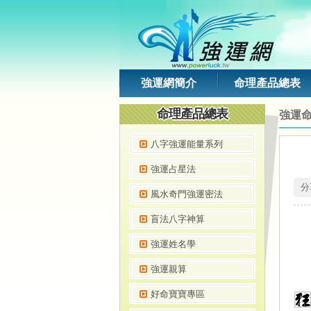
強運網簡介
命理產品總表
命理產品總表
強運
八字強運能量系列
強運占星法
 
風水奇門強運密法
盲法八字神算
強運姓名學
強運親算
好命寶寶專區