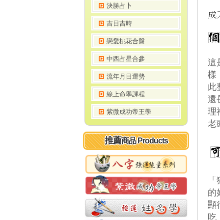
決勝占卜
吉日吉時
戀愛桃花合盤
中西占星合參
這
樣
流年月日運勢
此
線上命學課程
還
理
紫微成功帝王學
老
推薦
商品 Products
「
的
顯
吃