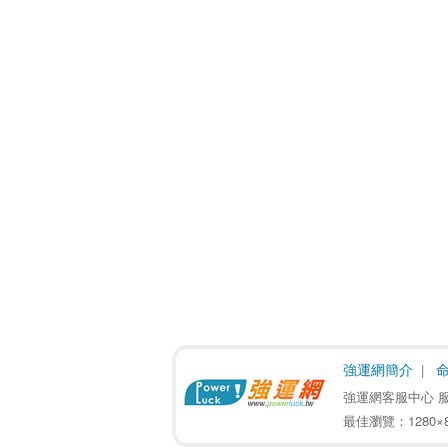
強運網簡介
強運網客服中心 服務電話 
最佳瀏覽：1280×