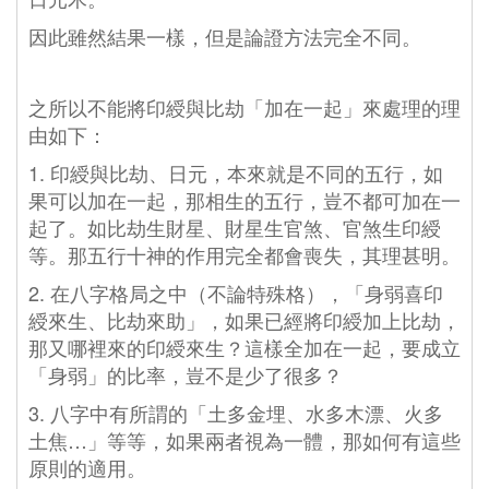
因此雖然結果一樣，但是論證方法完全不同。
之所以不能將印綬與比劫「加在一起」來處理的理
由如下：
1. 印綬與比劫、日元，本來就是不同的五行，如
果可以加在一起，那相生的五行，豈不都可加在一
起了。如比劫生財星、財星生官煞、官煞生印綬
等。那五行十神的作用完全都會喪失，其理甚明。
2. 在八字格局之中（不論特殊格），「身弱喜印
綬來生、比劫來助」，如果已經將印綬加上比劫，
那又哪裡來的印綬來生？這樣全加在一起，要成立
「身弱」的比率，豈不是少了很多？
3. 八字中有所謂的「土多金埋、水多木漂、火多
土焦…」等等，如果兩者視為一體，那如何有這些
原則的適用。