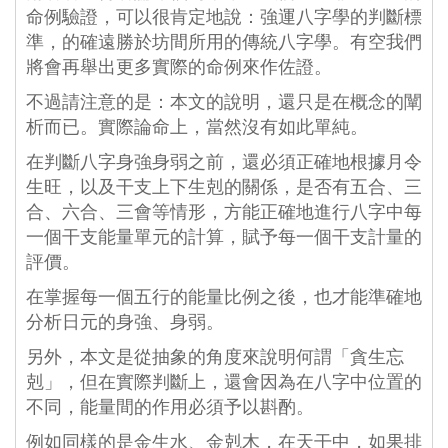
命例驗證，可以很肯定地說：強運八字學的判斷標
準，的確遠勝於坊間所用的傳統八字學。有空我們
將會再舉出更多實際的命例來作佐證。
不過請注意的是：本文的說明，還只是在概念的闡
析而已。實際論命上，當然沒有如此單純。
在判斷八字身強身弱之前，還必須正確地根據月令
生旺，以及干支上下生剋的關係，是否有五合、三
合、六合、三會等情形，方能正確地進行八字中每
一個干支能量單元的計算，賦予每一個干支計量的
評價。
在掌握每一個五行的能量比例之後，也才能準確地
分析日元的身強、身弱。
另外，本文是從抽象的角度來說明何謂「貪生忘
剋」，但在實際判斷上，還會因為在八字中位置的
不同，能量間的作用必須予以斟酌。
例如同樣的是金生水、金剋木，在天干中，如果排