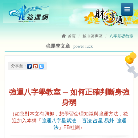
首頁
柏老師專區
八字基礎教室
強運學文章
power luck
 分享至：
強運八字學教室 ─ 如何正確判斷身強
身弱
（如您對本文有興趣，想學習命理知識與強運方法，歡
迎加入本網「
強運八字星紫法 ─ 盲法 占星 易卦 強運
法
」FB社團）