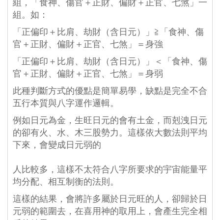
組，「食神、傷官＋正財、偏財＋正官、七煞」一
組。如：
「正偏印＋比肩、劫財（含日元）」≧「食神、傷
官＋正財、偏財＋正官、七煞」＝身強
「正偏印＋比肩、劫財（含日元）」＜「食神、傷
官＋正財、偏財＋正官、七煞」＝身弱
此種判斷方式的優點是簡單易學，缺點是完全不合
五行本質與八字運作邏輯。
例如日元為金，生旺日元的會有土金，而剋洩日元
的卻有火、水、木三股勢力。這樣依大數法則平均
下來，會變成日元弱的
 人比較多，這樣不太符合八字所要求的宇宙能量平
均分配、相互制衡的法則。
這樣的結果，會將許多屬於日元旺的人，卻歸於日
元弱的範圍去，在喜用神的取用上，會產生完全相