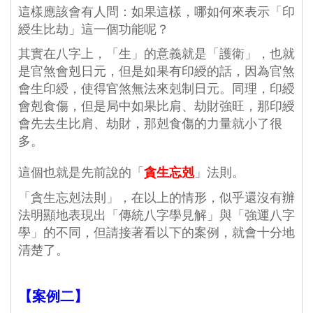
這樣應該會有人問：如果這樣，哪如何來表示「印
綬生比劫」這一個功能呢？
其實在八字上，「生」的意義就是「護衛」，也就
是官煞會剋日元，但是如果有印綬的話，因為官煞
會生印綬，使得官煞無法來剋制日元。同理，印綬
會剋食傷，但是局中如果比肩、劫財強旺，那印綬
會先去生比肩、劫財，那剋食傷的力量就小了很
多。
這個也就是先前說的「
」法則。
貪生忘剋
「貪生忘剋法則」，在以上的情形，似乎還沒有辦
法明顯地表現出「傳統八字學見解」與「強運八字
學」的不同，但請接著看以下的案例，就會十分地
清楚了。
【案例二】