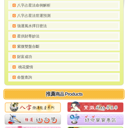
八字占星法命例解析
八字占星法世運預測
強運風水擇日密法
星供財尊妙法
紫微雙盤合斷
財富成功
 桃花愛情
命盤查詢
推薦
商品 Products