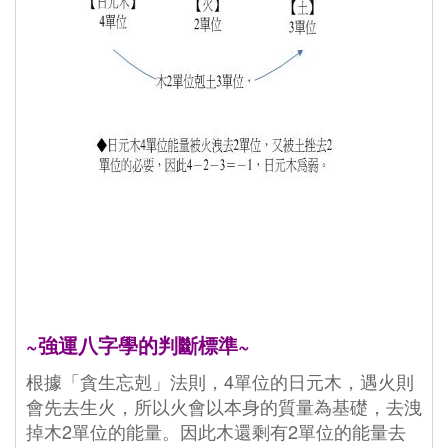
~強運八字學的判斷標準~
根據「貪生忘剋」法則，4單位的日元木，遇火則
會先去生火，所以火會以本身的質量為基礎，去洩
掉木2單位的能量。因此木還剩有2單位的能量去