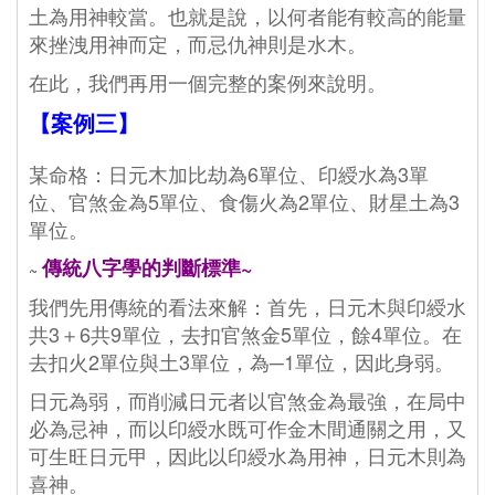
土為用神較當。也就是說，以何者能有較高的能量
來挫洩用神而定，而忌仇神則是水木。
在此，我們再用一個完整的案例來說明。
【案例三】
某命格：日元木加比劫為6單位、印綬水為3單
位、官煞金為5單位、食傷火為2單位、財星土為3
單位。
傳統八字學的判斷標準~
~
我們先用傳統的看法來解：首先，日元木與印綬水
共3＋6共9單位，去扣官煞金5單位，餘4單位。在
去扣火2單位與土3單位，為─1單位，因此身弱。
日元為弱，而削減日元者以官煞金為最強，在局中
必為忌神，而以印綬水既可作金木間通關之用，又
可生旺日元甲，因此以印綬水為用神，日元木則為
喜神。