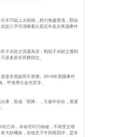
午火羊刃如上火躁熱，精力無處發洩，類似
。此從八字可清晰看出其近年多次爭議事件
生旺子水財之流運為佳；制剋子水財之運則
，只是多是非而難得志。
冒是非危險而不畏懼。2018年美國事件
火氣，甲煞導引血光官非。
戌火庫，形成「閉庫」，又被年卯合，透運
合。
去年柱己卯，本命官印刃格破，不再受父母
，有大財機會，但地支子午卯酉四沖，是非