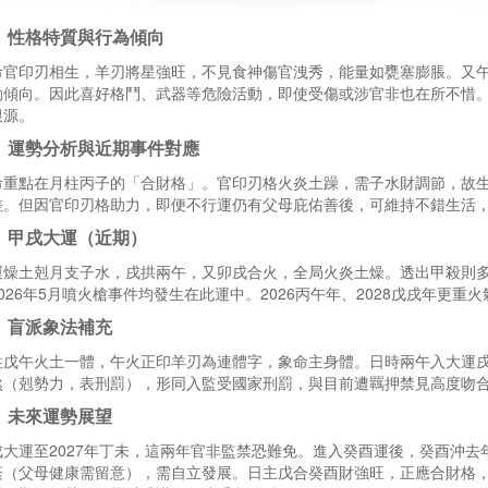
、性格特質與行為傾向
命官印刃相生，羊刃將星強旺，不見食神傷官洩秀，能量如甕塞膨脹。又
動傾向。因此喜好格鬥、武器等危險活動，即使受傷或涉官非也在所不惜
根源。
、運勢分析與近期事件對應
命重點在月柱丙子的「合財格」。官印刃格火炎土躁，需子水財調節，故
差。但因官印刃格助力，即便不行運仍有父母庇佑善後，可維持不錯生活
、甲戌大運（近期）
運燥土剋月支子水，戌拱兩午，又卯戌合火，全局火炎土燥。透出甲殺則多
026年5月噴火槍事件均發生在此運中。2026丙午年、2028戊戌年更重
、盲派象法補充
柱戊午火土一體，午火正印羊刃為連體字，象命主身體。日時兩午入大運
煞（剋勢力，表刑罰），形同入監受國家刑罰，與目前遭羈押禁見高度吻
、未來運勢展望
戌大運至2027年丁未，這兩年官非監禁恐難免。進入癸酉運後，癸酉沖
蔭（父母健康需留意），需自立發展。日主戊合癸酉財強旺，正應合財格