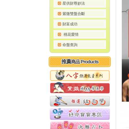
星供財尊妙法
紫微雙盤合斷
財富成功
 桃花愛情
命盤查詢
推薦
商品 Products