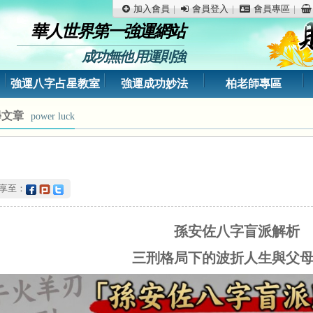
加入會員
會員登入
會員專區
華人世界第一強運網站
成功無他 用運則強
強運八字占星教室
強運成功妙法
柏老師專區
學文章
power luck
分享至：
孫安佐八字盲派解析
三刑格局下的波折人生與父