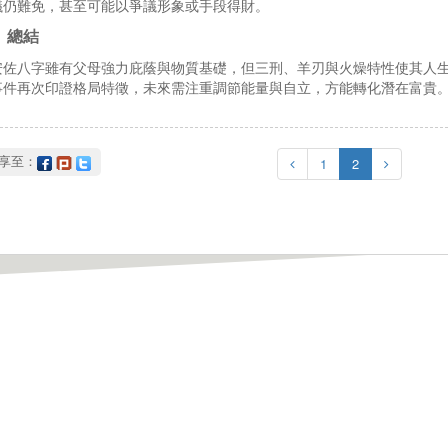
議仍難免，甚至可能以爭議形象或手段得財。
、總結
安佐八字雖有父母強力庇蔭與物質基礎，但三刑、羊刃與火燥特性使其人
事件再次印證格局特徵，未來需注重調節能量與自立，方能轉化潛在富貴
分享至：
1
2