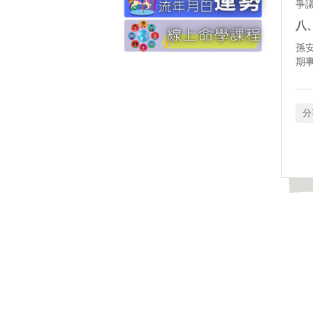
爭
八
孫
期
 