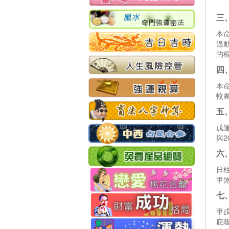
三
本
過
的
四
本
較
五
戌
與2
六
日
甲
七
甲
庇