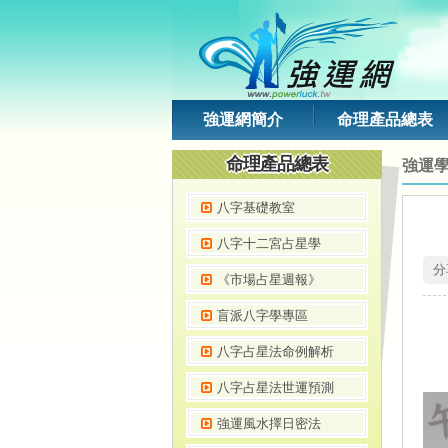
強運網簡介
命理產品總表
命理產品總表
強運
八字基礎教室
八字十二宮占星學
 
《市場占星週報》
盲派八字學專區
八字占星法命例解析
八字占星法世運預測
強運風水擇日密法