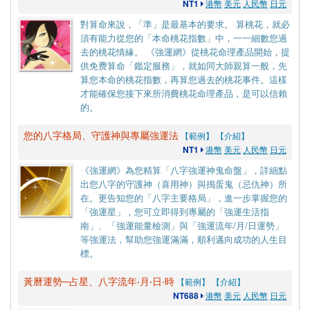
NT1
港幣
美元
人民幣
日元
對算命來說，「準」是最基本的要求。 算桃花，就必
須有能力從您的「本命桃花指數」中，一一細數您過
去的桃花情緣。 《強運網》從桃花命理產品開始，提
供免费算命「鑑定服務」，就如同大師親算一般，先
算您本命的桃花指數，再算您過去的桃花事件。這樣
才能確保您接下來所消費桃花命理產品，是可以信賴
的。
您的八字格局、守護神與專屬強運法
【範例】
【介紹】
NT1
港幣
美元
人民幣
日元
《強運網》為您精算「八字強運神鬼命盤」，詳細點
出您八字的守護神（喜用神）與搗蛋鬼（忌仇神）所
在。更告知您的「八字主要格局」，進一步掌握您的
「強運星」，您可立即得到專屬的「強運生活指
南」、「強運能量檢測」與「強運流年/月/日運勢」
等強運法，幫助您強運滿滿，順利邁向成功的人生目
標。
黃曆運勢─占星、八字流年‧月‧日‧時
【範例】
【介紹】
NT688
港幣
美元
人民幣
日元