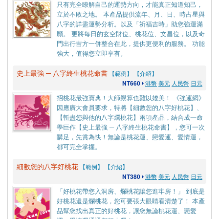
只有完全瞭解自己的運勢方向，才能真正知道知己，
立於不敗之地。 本產品提供流年、月、日、時占星與
八字的詳盡運勢分析。以及「祈福吉時」助您強運滿
願。 更將每日的玄空財位、桃花位、文昌位，以及奇
門出行吉方一併整合在此，提供更便利的服務。 功能
強大，值得您立即享有。
史上最強 ─ 八字終生桃花命書
【範例】
【介紹】
NT660
港幣
美元
人民幣
日元
招桃花最強寶典！大師親算也難以媲美！ 《強運網》
因應廣大會員要求，特將【細數您的八字好桃花】、
【斬盡您與他的八字爛桃花】兩項產品，結合成一命
學巨作【史上最強 ─ 八字終生桃花命書】，您可一次
購足，先賞為快！無論是桃花運、戀愛運、愛情運，
都可完全掌握。
細數您的八字好桃花
【範例】
【介紹】
NT380
港幣
美元
人民幣
日元
「好桃花帶您入洞房、爛桃花讓您進牢房！」 到底是
好桃花還是爛桃花，您可要張大眼睛看清楚了！ 本產
品幫您找出真正的好桃花，讓您無論桃花運、戀愛