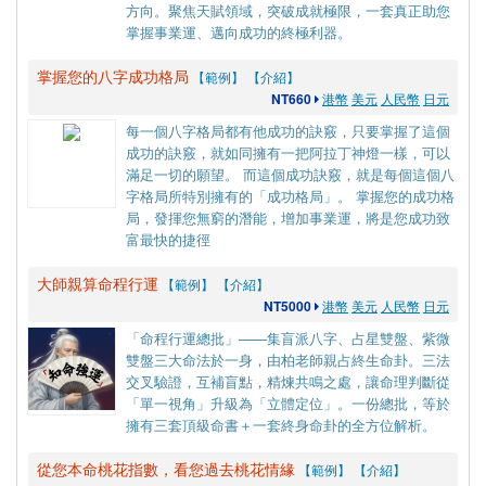
方向。聚焦天賦領域，突破成就極限，一套真正助您
掌握事業運、邁向成功的終極利器。
掌握您的八字成功格局
【範例】
【介紹】
NT660
港幣
美元
人民幣
日元
每一個八字格局都有他成功的訣竅，只要掌握了這個
成功的訣竅，就如同擁有一把阿拉丁神燈一樣，可以
滿足一切的願望。 而這個成功訣竅，就是每個這個八
字格局所特別擁有的「成功格局」。 掌握您的成功格
局，發揮您無窮的潛能，增加事業運，將是您成功致
富最快的捷徑
大師親算命程行運
【範例】
【介紹】
NT5000
港幣
美元
人民幣
日元
「命程行運總批」——集盲派八字、占星雙盤、紫微
雙盤三大命法於一身，由柏老師親占終生命卦。三法
交叉驗證，互補盲點，精煉共鳴之處，讓命理判斷從
「單一視角」升級為「立體定位」。一份總批，等於
擁有三套頂級命書＋一套終身命卦的全方位解析。
從您本命桃花指數，看您過去桃花情緣
【範例】
【介紹】