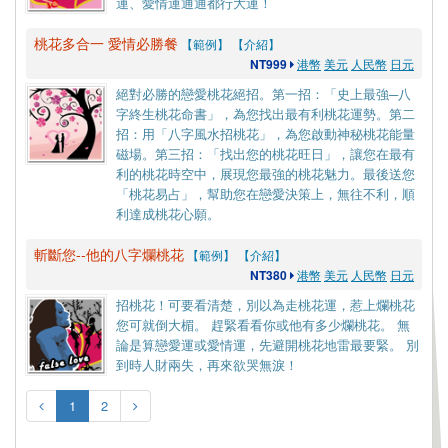
運、愛情運通通都行大運！
桃花多合一 愛情必勝餐
【範例】
【介紹】
NT999
港幣
美元
人民幣
日元
絕對必勝的戀愛桃花絕招。第一招：「史上最強─八
字終生桃花命書」，為您找出最有利桃花運勢。第二
招：用「八字風水招桃花」，為您啟動神秘桃花能量
磁場。第三招：「找出您的桃花旺日」，讓您在最有
利的桃花時空中，展現您最強的桃花魅力。最後送您
「桃花易占」，幫助您在戀愛決策上，無往不利，順
利達成桃花心願。
斬斷您--他的八字爛桃花
【範例】
【介紹】
NT380
港幣
美元
人民幣
日元
招桃花！可要看清楚，別以為走桃花運，惹上爛桃花
您可就倒大楣。 趕緊看看你或他有多少爛桃花。 無
論是算戀愛運或愛情運，先避開桃花地雷最要緊。 別
到時人財兩失，再來欲哭無淚！
1
2