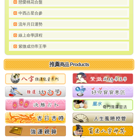
戀愛桃花合盤
中西占星合參
流年月日運勢
線上命學課程
紫微成功帝王學
推薦
商品 Products