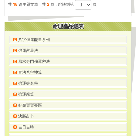
共
18
篇主題文章 , 共
2
頁 , 跳轉到第
頁
命理產品總表
八字強運能量系列
強運占星法
風水奇門強運密法
盲法八字神算
強運姓名學
強運親算
好命寶寶專區
決勝占卜
吉日吉時