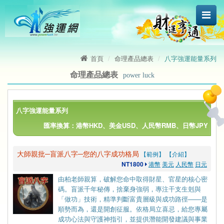
首頁
命理產品總表
八字強運能量系列
命理產品總表
power luck
八字強運能量系列
匯率換算：港幣HKD、美金USD、人民幣RMB、日幣JPY
大師親批─盲派八字─您的八字成功格局
【範例】
【介紹】
NT1800
港幣
美元
人民幣
日元
由柏老師親算，破解您命中取得財星、官星的核心密
碼。盲派千年秘傳，捨棄身強弱，專注干支生剋與
「做功」技術，精準判斷富貴層級與成功路徑——是
順勢而為，還是開創征服。依格局立喜忌，給您專屬
成功心法與守護神指引，並提供潛能開發建議與事業