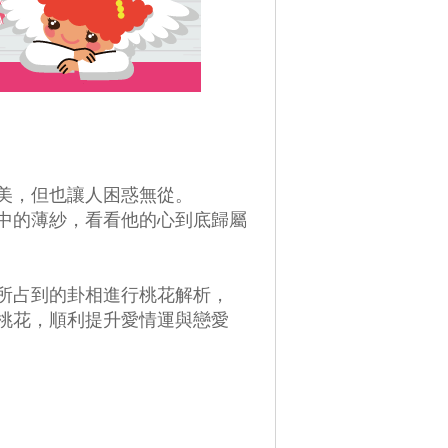
美，但也讓人困惑無從。
心中的薄紗，看看他的心到底歸屬
您所占到的卦相進行桃花解析，
算桃花，順利提升愛情運與戀愛