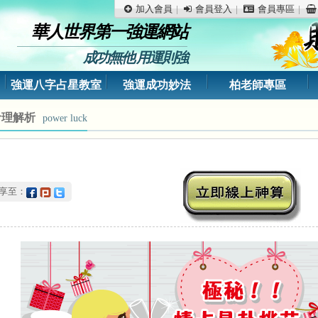
加入會員
會員登入
會員專區
華人世界第一強運網站
成功無他 用運則強
強運八字占星教室
強運成功妙法
柏老師專區
命理解析
power luck
分享至：