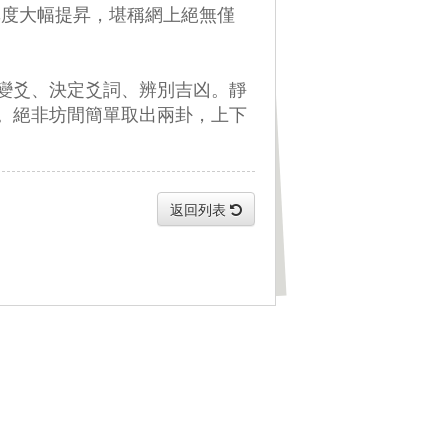
準度大幅提昇，堪稱網上絕無僅
變變爻、決定爻詞、辨別吉凶。靜
。絕非坊間簡單取出兩卦，上下
返回列表