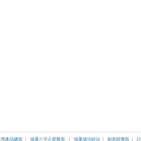
命理產品總表
強運八字占星教室
強運成功妙法
柏老師專區
討