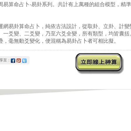
周易算命占卜-易卦系列。共計有上萬種的組合模型，精
。
強運網易卦算命占卜，純依古法設計，從取卦、立卦、計
、一爻變、二爻變，乃至六爻全變，所有類型，均皆囊括
疊，毫無動爻變化，便混稱為易卦占卜者可相比擬。
分享至：