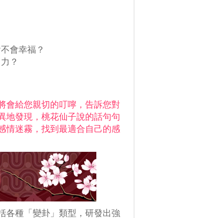
？
會不會幸福？
引力？
將會給您親切的叮嚀，告訴您對
異地發現，桃花仙子說的話句句
感情迷霧，找到最適合自己的感
括各種「變卦」類型，研發出強