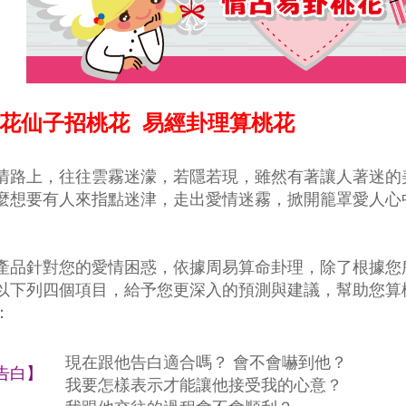
花仙子招桃花 易經卦理算桃花
情路上，往往雲霧迷濛，若隱若現，雖然有著讓人著迷的
多麼想要有人來指點迷津，走出愛情迷霧，掀開籠罩愛人
。
本產品針對您的愛情困惑，依據周易算命卦理，除了根據
更以下列四個項目，給予您更深入的預測與建議，幫助您
：
現在跟他告白適合嗎？ 會不會嚇到他？
告白】
 我要怎樣表示才能讓他接受我的心意？