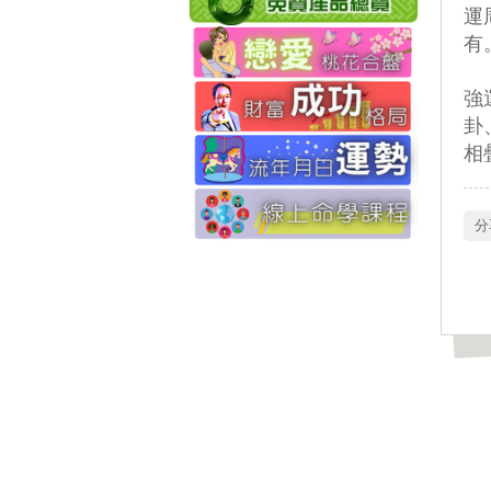
運
有
 
卦
相
 