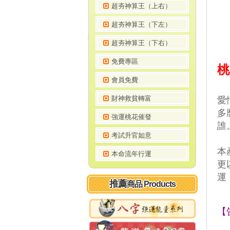
超夯神算王（上右）
超夯神算王（下左）
超夯神算王（下右）
免費專區
桃
會員免費
愛
財神救貧轉富
 
強運桃花催發
誰
考試升官如意
 
本命流年行運
 
運
推薦
商品 Products
【