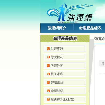
強運網簡介
命理產品總表
命理產品總表
強運
財運亨通
戀愛桃花
 
考運升官
親子家庭
好運當頭
命運解惑
超夯神算王(上左)