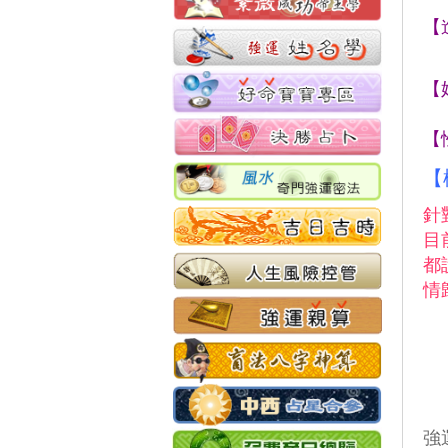
【
【
【
【
針
目
都
情
強