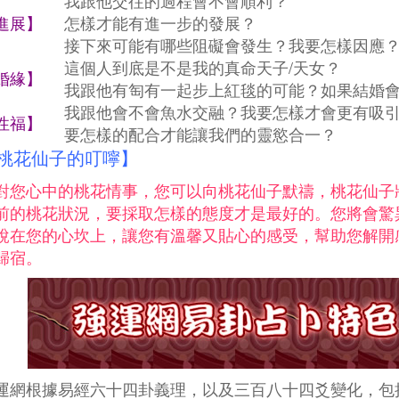
我跟他交往的過程會不會順利？
進展】
 怎樣才能有進一步的發展？
 接下來可能有哪些阻礙會發生？我要怎樣因應
這個人到底是不是我的真命天子/天女？
婚緣】
 我跟他有匋有一起步上紅毯的可能？如果結婚
我跟他會不會魚水交融？我要怎樣才會更有吸
性福】
 要怎樣的配合才能讓我們的靈慾合一？
桃花仙子的叮嚀】
對您心中的桃花情事，您可以向桃花仙子默禱，桃花仙子
前的桃花狀況，要採取怎樣的態度才是最好的。您將會驚
說在您的心坎上，讓您有溫馨又貼心的感受，幫助您解開
歸宿。
運網根據易經六十四卦義理，以及三百八十四爻變化，包